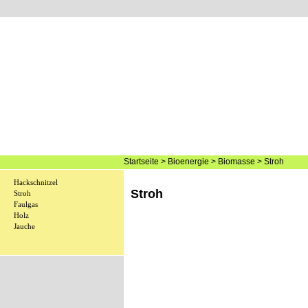
Startseite
>
Bioenergie
>
Biomasse
>
Stroh
Hackschnitzel
Stroh
Stroh
Faulgas
Holz
Jauche