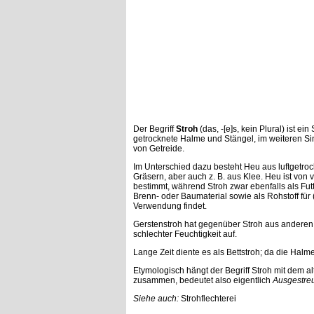
Der Begriff
Stroh
(das, -[e]s, kein Plural) ist 
getrocknete Halme und Stängel, im weiteren Si
von Getreide.
Im Unterschied dazu besteht Heu aus luftgetrock
Gräsern, aber auch z. B. aus Klee. Heu ist von 
bestimmt, während Stroh zwar ebenfalls als Futt
Brenn- oder Baumaterial sowie als Rohstoff für 
Verwendung findet.
Gerstenstroh hat gegenüber Stroh aus anderen 
schlechter Feuchtigkeit auf.
Lange Zeit diente es als Bettstroh; da die Halm
Etymologisch hängt der Begriff Stroh mit dem 
zusammen, bedeutet also eigentlich
Ausgestre
Siehe auch:
Strohflechterei